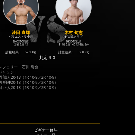
漆田 直輝
木村 旬志
パラエストラ小岩
ゼロ戦クラブ
SHOOTO戦績
SHOOTO戦績
2 戦
2勝
1S
11 戦
2勝
1KO
1S
6敗
2分
計量結果 :
52.1 Kg
計量結果 :
52.0 Kg
判定 3-0
レフェリー］石川 喬也
ジャッジ］
 誠人20-18（1R 10-9／2R 10-9）
 明伸20-18（1R 10-9／2R 10-9）
 正人20-18（1R 10-9／2R 10-9）
ビギナー修斗