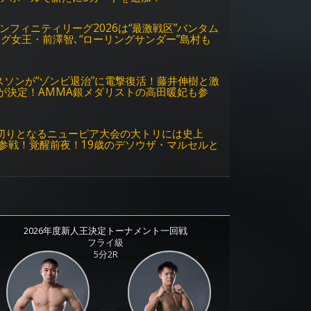
ンフィニティリーグ2026は“最激戦区”バンタム
グ女王・前澤智､“ローリングサンダー”島村も
スソンが“ゾンビ退治”に電撃復活！藤井伸樹と激
チが決定！AMMA銀メダリストの高田暖妃も参
！皮切りとなるニューピア大会の大トリには史上
参戦！覚醒前夜！19歳のデソウザ・マルセルと
2026年度新人王決定トーナメント一回戦
フライ級
5分2R