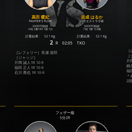
高田 暖妃
吉成 はるか
FIGHTER`S FLOW
パラエストラ小岩
SHOOTO戦績
SHOOTO戦績
4 戦
2勝
1KO
1敗
1分
7 戦
1勝
1S
6敗
計量結果 :
52.1 Kg
計量結果 :
52.1 Kg
2
R
02:05
TKO
［
［レフェリー］長瀬 達郎
［
［ジャッジ］
片岡
片岡 誠人1R 10-9
鍋久
福田 正人1R 10-9
福田
石川 喬也 1R 10-9
＊
2
フェザー級
5分2R