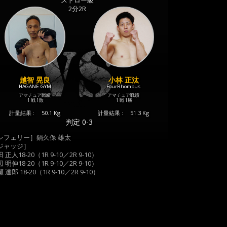
ストロー級
2分2R
越智 晃良
小林 正汰
HAGANE GYM
FourRhombus
アマチュア戦績
アマチュア戦績
1 戦
1敗
1 戦
1勝
計量結果 :
50.1 Kg
計量結果 :
51.3 Kg
判定 0-3
レフェリー］鍋久保 雄太
ジャッジ］
 正人18-20（1R 9-10／2R 9-10）
 明伸18-20（1R 9-10／2R 9-10）
 達郎 18-20（1R 9-10／2R 9-10）