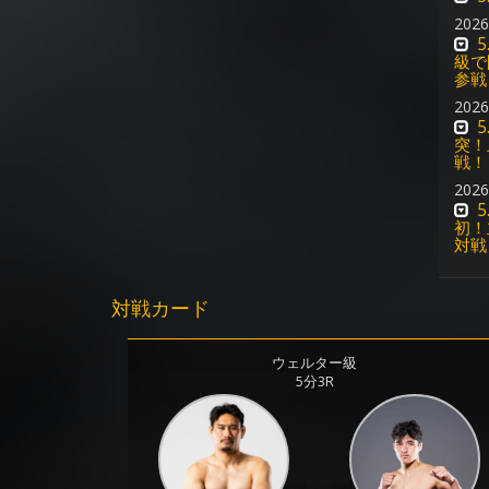
2026
級で
参戦
2026
突！
戦！
2026
初！
対戦
対戦カード
ウェルター級
5分3R