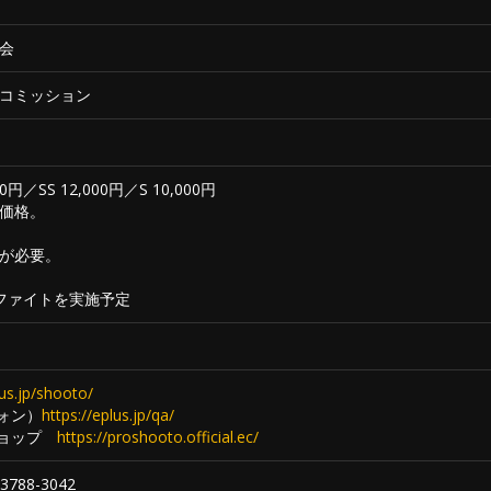
会
コミッション
000円／SS 12,000円／S 10,000円
価格。
が必要。
ファイトを実施予定
lus.jp/shooto/
ォン）
https://eplus.jp/qa/
ンショップ
https://proshooto.official.ec/
788-3042