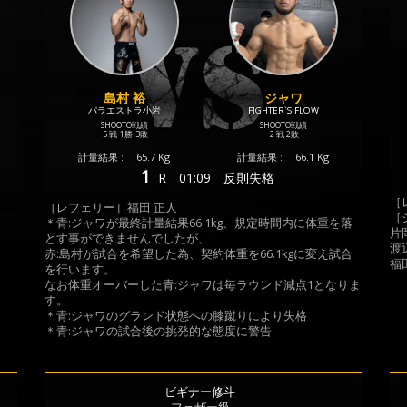
島村 裕
ジャワ
パラエストラ小岩
FIGHTER`S FLOW
SHOOTO戦績
SHOOTO戦績
5 戦
1勝
3敗
2 戦
2敗
計量結果 :
65.7 Kg
計量結果 :
66.1 Kg
1
R
01:09
反則失格
［
［レフェリー］福田 正人
［
＊青:ジャワが最終計量結果66.1kg、規定時間内に体重を落
片岡
とす事ができませんでしたが、
渡辺
赤:島村が試合を希望した為、契約体重を66.1kgに変え試合
福田
を行います。
なお体重オーバーした青:ジャワは毎ラウンド減点1となりま
す。
＊青:ジャワのグランド状態への膝蹴りにより失格
＊青:ジャワの試合後の挑発的な態度に警告
ビギナー修斗