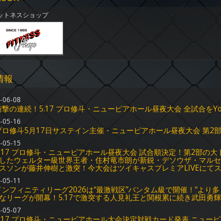
ットネスショップ
情報
-06-08
衝撃の連続！5.17 プロ修斗・ニューピアホール昼夜大会 全試合をYo
-05-16
プロ修斗5月17日サステイン主催・ニューピアホール昼夜大会 第2部
-05-15
5.17 プロ修斗・ニューピアホール昼夜大会 試合順決定！第2部の
したウェルター級世界王者・住村竜市朗が新鋭・デソウザ・マルセ
スソンが藤井伸樹と激突！今大会はツイキャスプレミアLIVEにて
-05-11
インフィニティリーグ2026は“最激戦区”バンタム級で開催！“より
なリーグが開幕！5.17で激突する人見礼王と関根累に続き武田勇
-05-07
5.17 プロ修斗・ニューピアホール大会決定対戦カード発表 ニュー