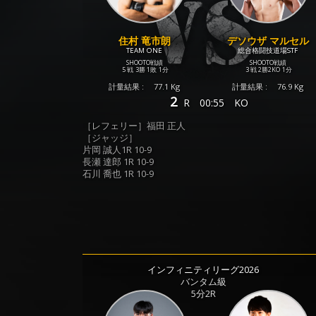
住村 竜市朗
デソウザ マルセル
TEAM ONE
総合格闘技道場STF
SHOOTO戦績
SHOOTO戦績
5 戦
3勝
1敗
1分
3 戦
2勝
2KO
1分
計量結果 :
77.1 Kg
計量結果 :
76.9 Kg
2
R
00:55
KO
［レフェリー］福田 正人
［ジャッジ］
片岡 誠人1R 10-9
長瀬 達郎 1R 10-9
石川 喬也 1R 10-9
インフィニティリーグ2026
バンタム級
5分2R