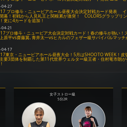
-04-27
5.17 プロ修斗・ニューピアホール昼夜大会決定対戦カード発表 イ
開幕！初戦から人見礼王と関根累が激突！ COLORSグラップリン
！更に4カードを追加！
-04-21
5.17プロ修斗・ニューピア大会決定対戦カード！春の修斗が熱い！
上原平vs齋藤翼､青井太一vsヒカルのフェザー級サバイバルマッ
-04-17
5.17東京・ニューピアホール昼夜大会！5月はSHOOTO WEEK
主要3団体を制覇した第11代世界ウェルター級王者・住村竜市朗が
！
女子ストロー級
5分2R