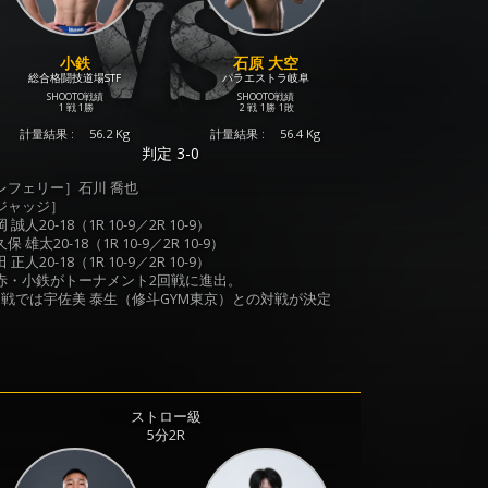
小鉄
石原 大空
総合格闘技道場STF
パラエストラ岐阜
SHOOTO戦績
SHOOTO戦績
1 戦
1勝
2 戦
1勝
1敗
計量結果 :
56.2 Kg
計量結果 :
56.4 Kg
判定 3-0
レフェリー］石川 喬也
ジャッジ］
 誠人20-18（1R 10-9／2R 10-9）
保 雄太20-18（1R 10-9／2R 10-9）
 正人20-18（1R 10-9／2R 10-9）
赤・小鉄がトーナメント2回戦に進出。
回戦では宇佐美 泰生（修斗GYM東京）との対戦が決定
ストロー級
5分2R