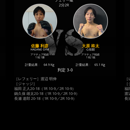
フェザー級
2分2R
佐藤 利彦
大原 柊太
HAGANE GYM
心技館
アマチュア戦績
アマチュア戦績
1 戦
1勝
1 戦
1敗
計量結果 :
64.9 Kg
計量結果 :
65.1 Kg
判定 3-0
［レフェリー］渡辺 明伸
［
［ジャッジ］
［
福田 正人20-18（1R 10-9／2R 10-9）
福田
鍋久保 雄太20-18（1R 10-9／2R 10-9）
渡辺
長瀬 達郎 20-18（1R 10-9／2R 10-9）
長瀬