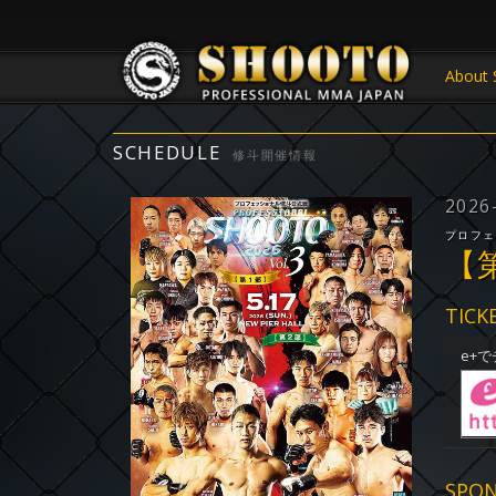
About 
SCHEDULE
修斗開催情報
2026
プロフェ
【第
TICK
e+
SPO