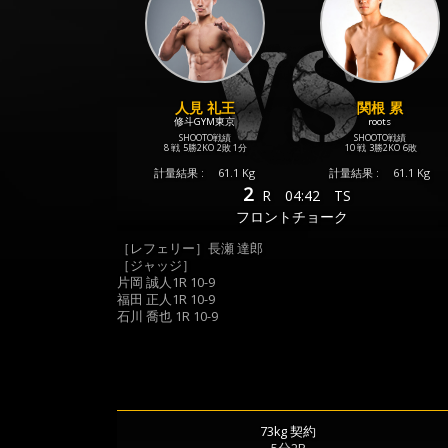
人見 礼王
関根 累
修斗GYM東京
roots
SHOOTO戦績
SHOOTO戦績
8 戦
5勝
2KO
2敗
1分
10 戦
3勝
2KO
6敗
計量結果 :
61.1 Kg
計量結果 :
61.1 Kg
2
R
04:42
TS
フロントチョーク
［レフェリー］長瀬 達郎
［ジャッジ］
片岡 誠人1R 10-9
福田 正人1R 10-9
石川 喬也 1R 10-9
73kg 契約