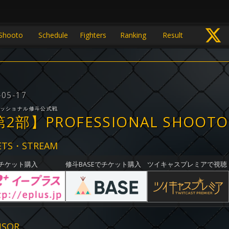
Shooto
Schedule
Fighters
Ranking
Result
-05-17
ッショナル修斗公式戦
2部】PROFESSIONAL SHOOTO 2
ETS・STREAM
でチケット購入
修斗BASEでチケット購入
ツイキャスプレミアで視聴
NSOR