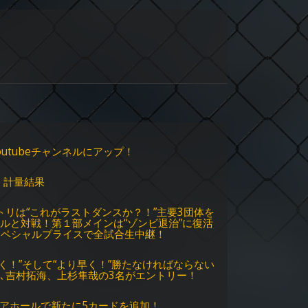
utubeチャンネルにアップ！
 計量結果
大トリは“これがラストダンスか？！”主要3団体を
ルと対戦！第１部メインは“ゾンビ退治”に復活
スペシャルプライスで全試合生中継！
多く！”そして“より早く！”勝たなければならない
輝､吉村拓海、上杉隼哉の3名がエントリー！
ピアホールで新たに5カードを追加！