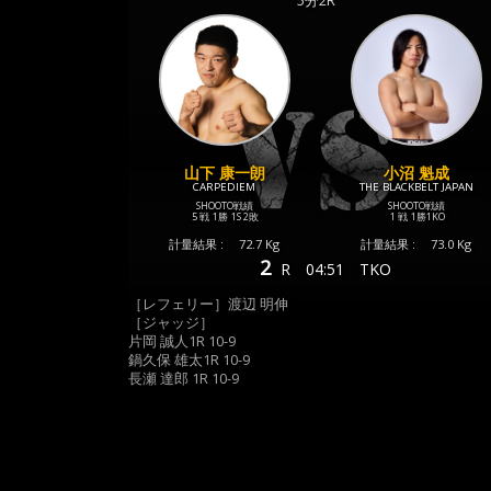
5分2R
山下 康一朗
小沼 魁成
CARPEDIEM
THE BLACKBELT JAPAN
SHOOTO戦績
SHOOTO戦績
5 戦
1勝
1S
2敗
1 戦
1勝
1KO
計量結果 :
72.7 Kg
計量結果 :
73.0 Kg
2
R
04:51
TKO
［レフェリー］渡辺 明伸
［ジャッジ］
片岡 誠人1R 10-9
鍋久保 雄太1R 10-9
長瀬 達郎 1R 10-9