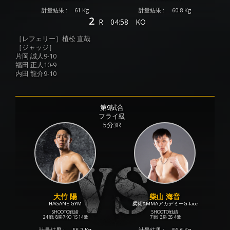
計量結果 :
61 Kg
計量結果 :
60.8 Kg
2
R
04:58
KO
［レフェリー］植松 直哉
［ジャッジ］
片岡 誠人9-10
福田 正人10-9
内田 龍介9-10
第9試合
フライ級
5分3R
大竹 陽
柴山 海音
HAGANE GYM
柔術&MMAアカデミーG-face
SHOOTO戦績
SHOOTO戦績
24 戦
8勝
7KO
1S
14敗
7 戦
3勝
3S
4敗
計量結果 :
56.7 Kg
計量結果 :
56.6 Kg