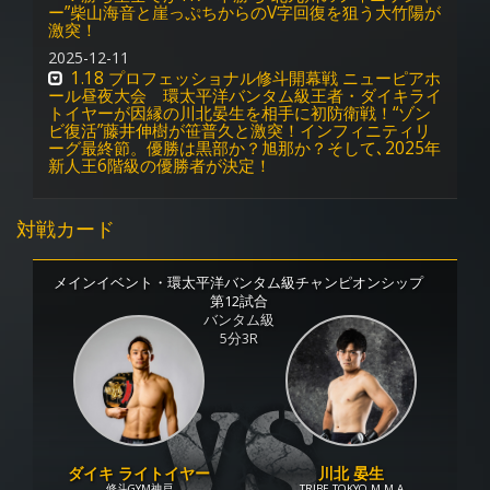
ー”柴山海音と崖っぷちからのV字回復を狙う大竹陽が
激突！
2025-12-11
1.18 プロフェッショナル修斗開幕戦 ニューピアホ
ール昼夜大会 環太平洋バンタム級王者・ダイキライ
トイヤーが因縁の川北晏生を相手に初防衛戦！“ゾン
ビ復活”藤井伸樹が笹普久と激突！インフィニティリ
ーグ最終節。優勝は黒部か？旭那か？そして､2025年
新人王6階級の優勝者が決定！
対戦カード
メインイベント・環太平洋バンタム級チャンピオンシップ
第12試合
バンタム級
5分3R
ダイキ ライトイヤー
川北 晏生
修斗GYM神戸
TRIBE TOKYO M.M.A