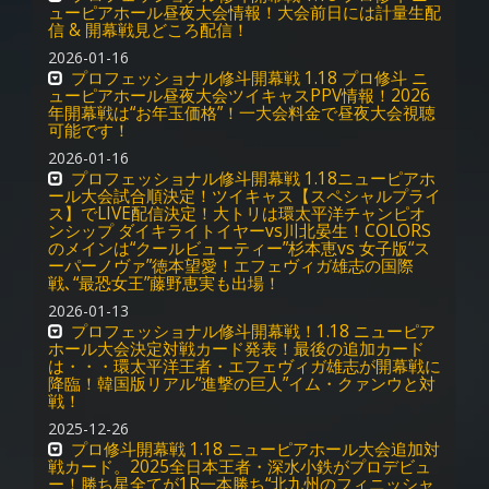
ューピアホール昼夜大会情報！大会前日には計量生配
信 & 開幕戦見どころ配信！
2026-01-16
プロフェッショナル修斗開幕戦 1.18 プロ修斗 ニ
ューピアホール昼夜大会ツイキャスPPV情報！2026
年開幕戦は“お年玉価格”！一大会料金で昼夜大会視聴
可能です！
2026-01-16
プロフェッショナル修斗開幕戦 1.18ニューピアホ
ール大会試合順決定！ツイキャス【スペシャルプライ
ス】でLIVE配信決定！大トリは環太平洋チャンピオ
ンシップ ダイキライトイヤーvs川北晏生！COLORS
のメインは“クールビューティー”杉本恵vs 女子版“ス
ーパーノヴァ”徳本望愛！エフェヴィガ雄志の国際
戦､“最恐女王”藤野恵実も出場！
2026-01-13
プロフェッショナル修斗開幕戦！1.18 ニューピア
ホール大会決定対戦カード発表！最後の追加カード
は・・・環太平洋王者・エフェヴィガ雄志が開幕戦に
降臨！韓国版リアル“進撃の巨人”イム・クァンウと対
戦！
2025-12-26
プロ修斗開幕戦 1.18 ニューピアホール大会追加対
戦カード。2025全日本王者・深水小鉄がプロデビュ
ー！勝ち星全てが1R一本勝ち“北九州のフィニッシャ