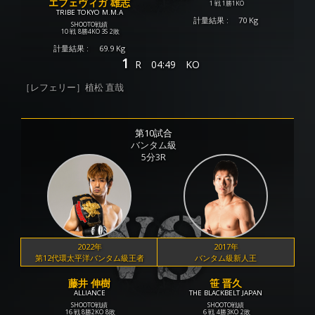
エフェヴィガ 雄志
1 戦
1勝
1KO
TRIBE TOKYO M.M.A
計量結果 :
70 Kg
SHOOTO戦績
10 戦
8勝
4KO
3S
2敗
計量結果 :
69.9 Kg
1
R
04:49
KO
［レフェリー］植松 直哉
第10試合
バンタム級
5分3R
2022年
2017年
第12代環太平洋バンタム級王者
バンタム級新人王
藤井 伸樹
笹 晋久
ALLIANCE
THE BLACKBELT JAPAN
SHOOTO戦績
SHOOTO戦績
16 戦
8勝
2KO
8敗
6 戦
4勝
3KO
2敗