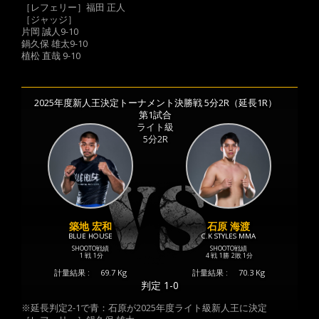
［レフェリー］福田 正人
［ジャッジ］
片岡 誠人9-10
鍋久保 雄太9-10
植松 直哉 9-10
2025年度新人王決定トーナメント決勝戦 5分2R（延長1R）
第1試合
ライト級
5分2R
築地 宏和
石原 海渡
BLUE HOUSE
C.K STYLES MMA
SHOOTO戦績
SHOOTO戦績
1 戦
1分
4 戦
1勝
2敗
1分
計量結果 :
69.7 Kg
計量結果 :
70.3 Kg
判定 1-0
※延長判定2-1で青：石原が2025年度ライト級新人王に決定