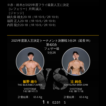
※赤：鈴木が2025年度フライ級新人王に決定
［レフェリー］片岡 誠人
［ジャッジ］
鍋久保 雄太20-18（1R 10-9／2R 10-9）
福田 正人20-18（1R 10-9／2R 10-9）
内田 龍介20-18（1R 10-9／2R 10-9）
2025年度新人王決定トーナメント決勝戦 5分2R（延長1R）
第4試合
フェザー級
5分2R
飯野 雄斗
辻 純也
THE BLACKBELT JAPAN
ISHITSUNA MMA GYM
SHOOTO戦績
SHOOTO戦績
5 戦
5勝
1KO
2S
4 戦
3勝
1S
1敗
計量結果 :
65.6 Kg
計量結果 :
65.6 Kg
1
R
02:01
S