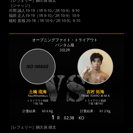
［レフェリー］鍋久保 雄太
［ジャッジ］
片岡 誠人19-19（1R 9-10／2R 10-9）9-10
福田 正人19-19（1R 9-10／2R 10-9）10-9
植松 直哉 20-18（1R 10-9／2R 10-9）9-10
オープニングファイト・トライアウト
バンタム級
3分2R
土橋 琉海
吉村 拓海
FourRhombus
TRIBE TOKYO M.M.A
トライアウト戦績
トライアウト戦績
1 戦
1敗
1 戦
1勝
1KO
計量結果 :
60.6 Kg
計量結果 :
61.2 Kg
1
R
02:38
KO
［レフェリー］鍋久保 雄太