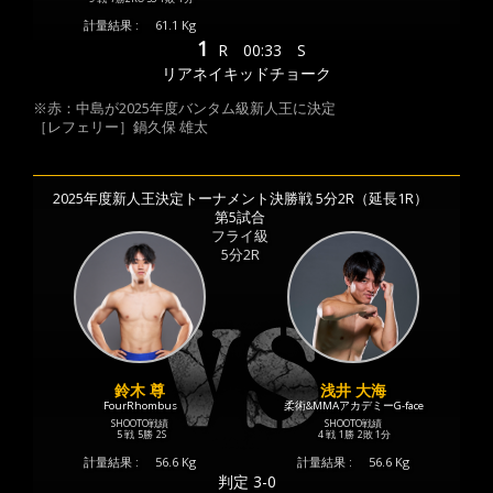
計量結果 :
61.1 Kg
1
R
00:33
S
リアネイキッドチョーク
※赤：中島が2025年度バンタム級新人王に決定
［レフェリー］鍋久保 雄太
2025年度新人王決定トーナメント決勝戦 5分2R（延長1R）
第5試合
フライ級
5分2R
鈴木 尊
浅井 大海
FourRhombus
柔術&MMAアカデミーG-face
SHOOTO戦績
SHOOTO戦績
5 戦
5勝
2S
4 戦
1勝
2敗
1分
計量結果 :
56.6 Kg
計量結果 :
56.6 Kg
判定 3-0