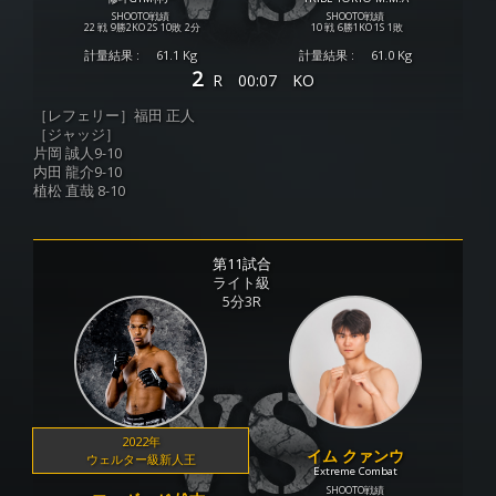
SHOOTO戦績
SHOOTO戦績
22 戦
9勝
2KO
2S
10敗
2分
10 戦
6勝
1KO
1S
1敗
計量結果 :
61.1 Kg
計量結果 :
61.0 Kg
2
R
00:07
KO
［レフェリー］福田 正人
［ジャッジ］
片岡 誠人9-10
内田 龍介9-10
植松 直哉 8-10
第11試合
ライト級
5分3R
2022年
イム クァンウ
ウェルター級新人王
Extreme Combat
SHOOTO戦績