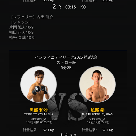
2
R
03:16
KO
［レフェリー］内田 龍介
［ジャッジ］
片岡 誠人10-9
福田 正人10-9
植松 直哉 10-9
インフィニティリーグ2025 第8試合
ストロー級
5分2R
黒部 和沙
旭那 拳
TRIBE TOKYO M.M.A
THE BLACKBELT JAPAN
SHOOTO戦績
SHOOTO戦績
10 戦
7勝
1KO
4S
2敗
19 戦
12勝
6S
7敗
計量結果 :
52.1 Kg
計量結果 :
52.1 Kg
判定 3-0