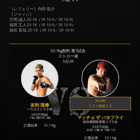
［レフェリー］内田 龍介
［ジャッジ］
片岡 誠人20-18（1R 10-9／2R 10-9）
福田 正人20-18（1R 10-9／2R 10-9）
植松 直哉 20-18（1R 10-9／2R 10-9）
53.1kg契約 第7試合
ストロー級
5分2R
2010年
友利 琉偉
フライ級新人王
パラエストラ小岩
SHOOTO戦績
マッチョ ザ バタフライ
7 戦
4勝
1KO
3敗
総合格闘技道場コブラ会
計量結果 :
51.7 Kg
SHOOTO戦績
33 戦
12勝
4S
19敗
1分
計量結果 :
53.1 Kg