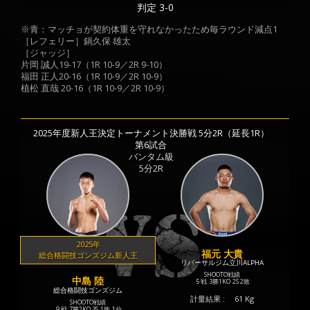
判定 3-0
※青：マッチョが契約体重を守れなかったため毎ラウンド減点1
［レフェリー］鍋久保 雄太
［ジャッジ］
片岡 誠人19-17（1R 10-9／2R 9-10）
福田 正人20-16（1R 10-9／2R 10-9）
植松 直哉 20-16（1R 10-9／2R 10-9）
2025年度新人王決定トーナメント決勝戦 5分2R（延長1R）
第6試合
バンタム級
5分2R
2025年
福元 大貴
総合格闘技ゴンズジム新人王
リバーサルジム立川ALPHA
SHOOTO戦績
中島 陸
5 戦
3勝
1KO
2S
2敗
総合格闘技ゴンズジム
計量結果 :
61 Kg
SHOOTO戦績
9 戦
7勝
2KO
3S
1敗
1分