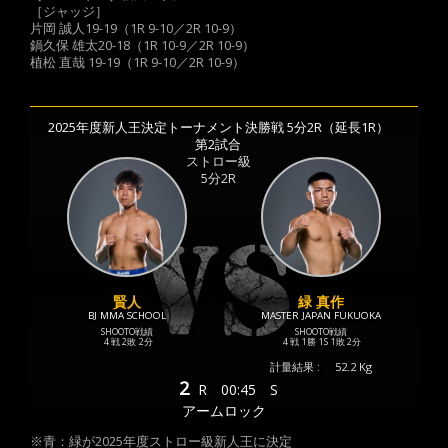
［ジャッジ］
片岡 誠人19-19（1R 9-10／2R 10-9）
鍋久保 雄太20-18（1R 10-9／2R 10-9）
植松 直哉 19-19（1R 9-10／2R 10-9）
2025年度新人王決定トーナメント決勝戦 5分2R（延長1R）
第2試合
ストロー級
5分2R
賢人
緑 真作
BJ MMA SCHOOL
MASTER JAPAN FUKUOKA
SHOOTO戦績
SHOOTO戦績
4 戦
2敗
2分
4 戦
1勝
1S
1敗
2分
計量結果 :
52.2 Kg
2
R
00:45
S
アームロック
※青：緑が2025年度ストロー級新人王に決定