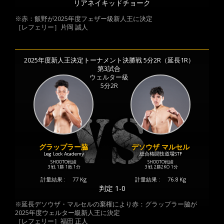
リアネイキッドチョーク
※赤：飯野が2025年度フェザー級新人王に決定
［レフェリー］片岡 誠人
2025年度新人王決定トーナメント決勝戦 5分2R（延長1R）
第3試合
ウェルター級
5分2R
グラップラー脇
デソウザ マルセル
Leg Lock Academy
総合格闘技道場STF
SHOOTO戦績
SHOOTO戦績
3 戦
1勝
1敗
1分
3 戦
2勝
2KO
1分
計量結果 :
77 Kg
計量結果 :
76.8 Kg
判定 1-0
※延長デソウザ・マルセルの棄権により赤：グラップラー脇が
2025年度ウェルター級新人王に決定
［レフェリー］福田 正人