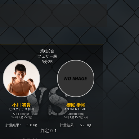
第6試合
フェザー級
5分2R
小川 将貴
櫻庭 泰裕
ピロクテテス新潟
ANSWER FIGHT
SHOOTO戦績
SHOOTO戦績
14 戦
4勝
2S
8敗
6 戦
1勝
1S
2敗
2分
計量結果 :
65.8 Kg
計量結果 :
65.3 Kg
判定 0-1