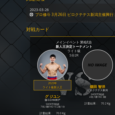
2023-03-26
プロ修斗 3月26日 ピロクテテス新潟主催興行
対戦カード
メインイベント 第8試合
新人王決定トーナメント
ライト級
5分2R
2023年
畑田 智洋
ライト級新人王
ピロクテテス新潟
SHOOTO戦績
グ ジユン
4 戦
1勝
1KO
3敗
修斗GYM神戸
計量結果 :
70.2 Kg
SHOOTO戦績
7 戦
4勝
1KO
1S
2敗
1分
計量結果 :
70.0 Kg