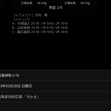
計量結果 :
56.0 Kg
計量結果 :
56.4 Kg
判定 2-0
［レフェリー］大内 敬
［ジャッジ］
A：片岡誠人 20-18（1R 10-9／2R 10-9）
B：山田泰範 19-19（1R 9-10／2R 10-9）
C：藤石義和 20-18（1R 10-9／2R 10-9）
後風神祭り10
23年03月26日 日曜日
代島多目的広場 『大かま』