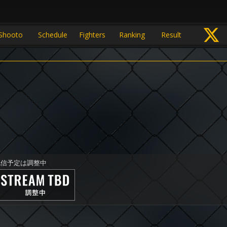
Shooto
Schedule
Fighters
Ranking
Result
配信予定は調整中