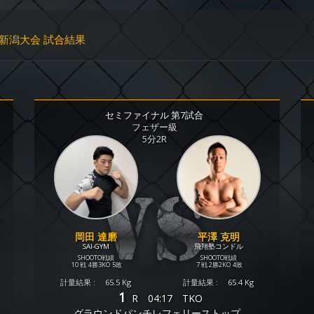
 新潟大会 試合結果
セミファイナル 第7試合
フェザー級
5分2R
岡田 達磨
平澤 克明
SAI-GYM
飛翔塾コンドル
SHOOTO戦績
SHOOTO戦績
10 戦
4勝
3KO
5敗
7 戦
2勝
2KO
4敗
計量結果 :
65.5 Kg
計量結果 :
65.4 Kg
1
R
04:17
TKO
グラウンドパンチレフェリーストップ