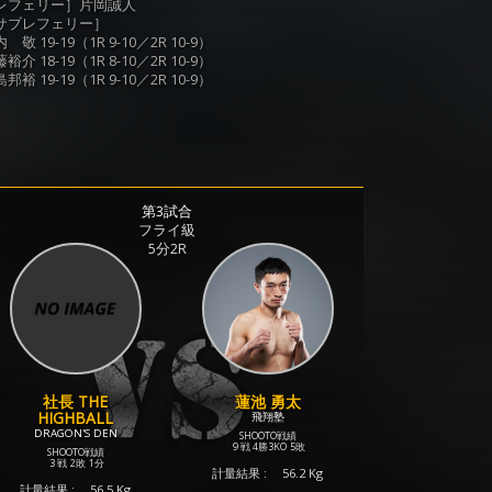
レフェリー］片岡誠人
サブレフェリー］
 敬 19-19（1R 9-10／2R 10-9）
裕介 18-19（1R 8-10／2R 10-9）
邦裕 19-19（1R 9-10／2R 10-9）
第3試合
フライ級
5分2R
社長 THE
蓮池 勇太
HIGHBALL
飛翔塾
DRAGON'S DEN
SHOOTO戦績
9 戦
4勝
3KO
5敗
SHOOTO戦績
3 戦
2敗
1分
計量結果 :
56.2 Kg
計量結果 :
56.5 Kg