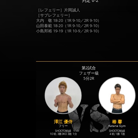
判定 0-2
［レフェリー］片岡誠人
［サブレフェリー］
大内 敬 18-20（1R 9-10／2R 9-10）
山田泰範 18-20（1R 9-10／2R 9-10）
小島邦裕 19-19（1R 10-9／2R 9-10）
第2試合
フェザー級
5分2R
澤江 優侍
椿 馨
フリー
Katana Gym
SHOOTO戦績
SHOOTO戦績
10 戦
3勝
3KO
3敗
1分
4 戦
1勝
1敗