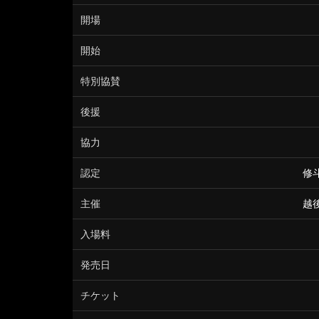
開場
開始
特別協賛
後援
協力
認定
修
主催
越
入場料
発売日
チケット