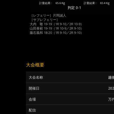
計量結果 :
65.6 Kg
計量結果 :
65.4 Kg
判定 0-1
［レフェリー］片岡誠人
［サブレフェリー］
大内 敬 19-19（1R 9-10／2R 10-9）
山田泰範 19-19（1R 10-9／2R 9-10）
藤石義和 18-20（1R 9-10／2R 9-10）
大会概要
大会名称
越
開催日
20
会場
万
配信