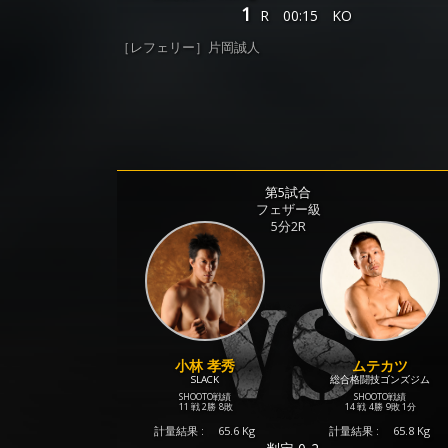
1
R
00:15
KO
［レフェリー］片岡誠人
第5試合
フェザー級
5分2R
小林 孝秀
ムテカツ
SLACK
総合格闘技ゴンズジム
SHOOTO戦績
SHOOTO戦績
11 戦
2勝
8敗
14 戦
4勝
9敗
1分
計量結果 :
65.6 Kg
計量結果 :
65.8 Kg