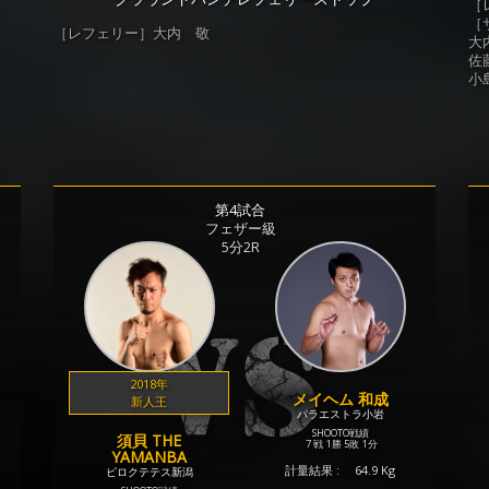
［
［
［レフェリー］大内 敬
大内
佐藤
小島
第4試合
フェザー級
5分2R
2018年
メイヘム 和成
新人王
パラエストラ小岩
SHOOTO戦績
須貝 THE
7 戦
1勝
5敗
1分
YAMANBA
計量結果 :
64.9 Kg
ピロクテテス新潟