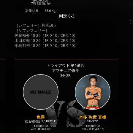
SHOOTO戦績
7 戦
3勝
2敗
1分
計量結果 :
65.6 Kg
判定 0-3
［
［レフェリー］片岡誠人
［サブレフェリー］
佐藤裕介 18-20（1R 9-10／2R 9-10）
山田泰範 18-20（1R 9-10／2R 9-10）
小島邦裕 18-20（1R 9-10／2R 9-10）
トライアウト 第1試合
アマチュア修斗
3分2R
隼吾
本多 弥彦 直樹
総合格闘技ジムBATTLE
SAI-GYM
SHOOTO戦績
SHOOTO戦績
4 戦
3勝
2KO
1敗
7 戦
2勝
1S
4敗
1分