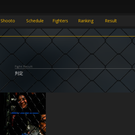
 Shooto
Schedule
Fighters
Ranking
Result
Fight Result
判定