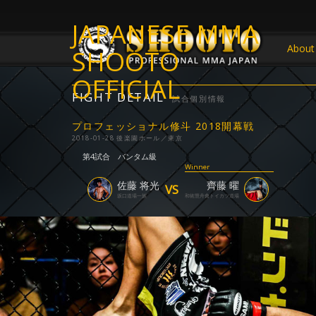
JAPANESE MMA
About
SHOOTO
OFFICIAL
FIGHT DETAIL
試合個別情報
プロフェッショナル修斗 2018開幕戦
2018-01-28 後楽園ホール／東京
第4試合
バンタム級
Winner
佐藤 将光
齊藤 曜
VS
坂口道場一族
和術慧舟會トイカツ道場