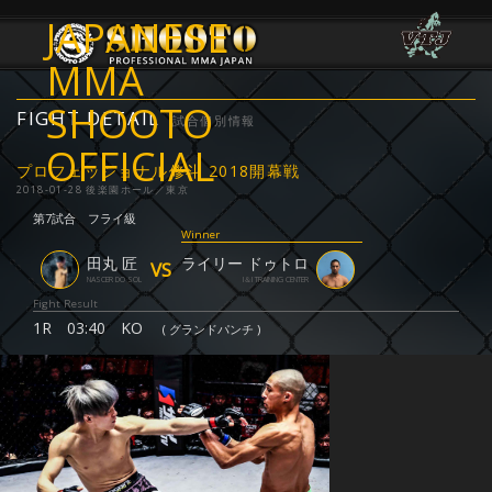
JAPANESE
MMA
SHOOTO
FIGHT DETAIL
試合個別情報
OFFICIAL
プロフェッショナル修斗 2018開幕戦
2018-01-28 後楽園ホール／東京
第7試合
フライ級
Winner
田丸 匠
ライリー ドゥトロ
VS
NASCER DO SOL
I＆I TRAINING CENTER
Fight Result
1R
03:40
KO
( グランドパンチ )