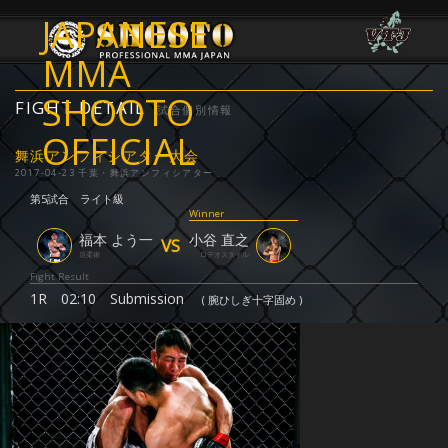
JAPANESE
MMA
SHOOTO
FIGHT DETAIL
試合個別情報
OFFICIAL
舞浜アンフィシアター大会
2017-04-23 千葉・舞浜アンフィシアター
第5試合
ライト級
Winner
福本 よう一
小谷 直之
VS
頂柔術
ロデオスタイル
Fight Result
1R
02:10
Submission
( 腕ひしぎ十字固め )