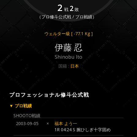
2
2
戦
敗
（プロ修斗公式戦 / プロ戦績）
ウェルター級
[ -77.1 Kg ]
伊藤 忍
Shinobu Ito
国籍 :
日本
プロフェッショナル修斗公式戦
▼ プロ戦績
SHOOTO戦績
2003-09-05
×
福本 よう一
1R 04:24 S 腕ひしぎ十字固め