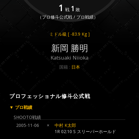
1
1
戦
敗
（プロ修斗公式戦 / プロ戦績）
ミドル級
[ -83.9 Kg ]
新岡 勝明
Katsuaki Niioka
国籍 :
日本
プロフェッショナル修斗公式戦
▼ プロ戦績
SHOOTO戦績
2005-11-06
×
中村 K太郎
1R 02:10 S スリーパーホールド