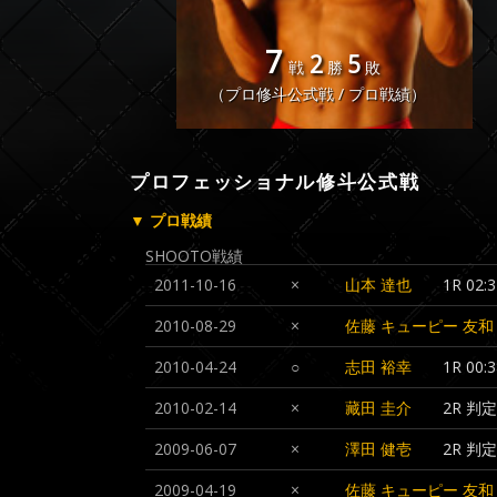
7
2
5
戦
勝
敗
（プロ修斗公式戦 / プロ戦績）
プロフェッショナル修斗公式戦
▼ プロ戦績
SHOOTO戦績
2011-10-16
×
山本 達也
1R 0
2010-08-29
×
佐藤 キューピー 友和
2010-04-24
○
志田 裕幸
1R 00:
2010-02-14
×
藏田 圭介
2R 判定
2009-06-07
×
澤田 健壱
2R 判定
2009-04-19
×
佐藤 キューピー 友和