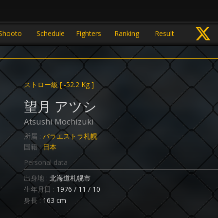
Shooto
Schedule
Fighters
Ranking
Result
ストロー級
[ -52.2 Kg ]
望月 アツシ
Atsushi Mochizuki
所属 :
パラエストラ札幌
国籍 :
日本
Personal data
出身地 :
北海道札幌市
生年月日 :
1976 / 11 / 10
身長 :
163 cm