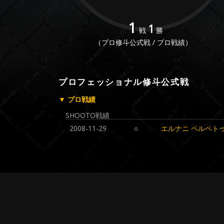
1
1
戦
勝
（プロ修斗公式戦 / プロ戦績）
プロフェッショナル修斗公式戦
▼ プロ戦績
SHOOTO戦績
2008-11-29
○
エルナニ ペルペト