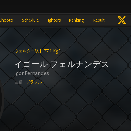
Shooto
Schedule
Fighters
Ranking
Result
ウェルター級
[ -77.1 Kg ]
イゴール フェルナンデス
Igor Fernandes
国籍 :
ブラジル