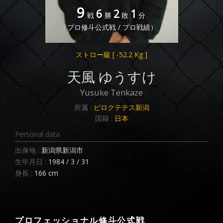
9
6
2
1
戦
勝
敗
分
（プロ修斗公式戦 / プロ戦績）
ストロー級
[ -52.2 Kg ]
天風 ゆうすけ
Yusuke Tenkaze
所属 :
ピロクテテス新潟
国籍 :
日本
Personal data
出身地 :
新潟県新潟市
生年月日 :
1984 / 3 / 31
身長 :
166 cm
プロフェッショナル修斗公式戦