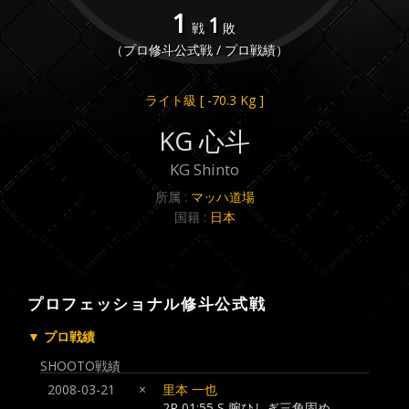
1
1
戦
敗
（プロ修斗公式戦 / プロ戦績）
ライト級
[ -70.3 Kg ]
KG 心斗
KG Shinto
所属 :
マッハ道場
国籍 :
日本
プロフェッショナル修斗公式戦
▼ プロ戦績
SHOOTO戦績
2008-03-21
×
里本 一也
2R 01:55 S 腕ひしぎ三角固め