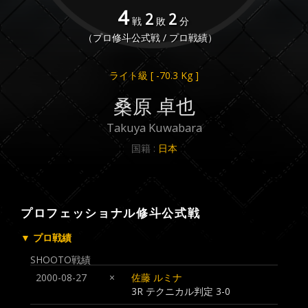
4
2
2
戦
敗
分
（プロ修斗公式戦 / プロ戦績）
ライト級
[ -70.3 Kg ]
桑原 卓也
Takuya Kuwabara
国籍 :
日本
プロフェッショナル修斗公式戦
▼ プロ戦績
SHOOTO戦績
2000-08-27
×
佐藤 ルミナ
3R
テクニカル判定
3-0