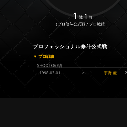
1
1
戦
敗
（プロ修斗公式戦 / プロ戦績）
プロフェッショナル修斗公式戦
▼ プロ戦績
SHOOTO戦績
1998-03-01
×
宇野 薫