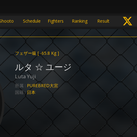
Shooto
Schedule
Fighters
Ranking
Result
フェザー級
[ -65.8 Kg ]
ルタ ☆ ユージ
Luta Yuji
所属 :
PUREBRED大宮
国籍 :
日本