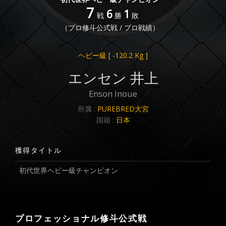
7
6
1
戦
勝
敗
（プロ修斗公式戦 / プロ戦績）
ヘビー級
[ -120.2 Kg ]
エンセン 井上
Enson Inoue
所属 :
PUREBRED大宮
国籍 :
日本
獲得タイトル
初代世界ヘビー級チャンピオン
プロフェッショナル修斗公式戦