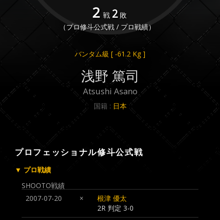
2
2
戦
敗
（プロ修斗公式戦 / プロ戦績）
バンタム級
[ -61.2 Kg ]
浅野 篤司
Atsushi Asano
国籍 :
日本
プロフェッショナル修斗公式戦
▼ プロ戦績
SHOOTO戦績
2007-07-20
×
根津 優太
2R 判定 3-0