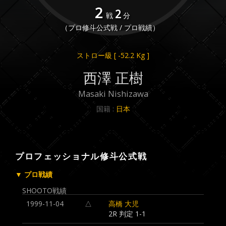
2
2
戦
分
（プロ修斗公式戦 / プロ戦績）
ストロー級
[ -52.2 Kg ]
西澤 正樹
Masaki Nishizawa
国籍 :
日本
プロフェッショナル修斗公式戦
▼ プロ戦績
SHOOTO戦績
1999-11-04
△
高橋 大児
2R 判定 1-1