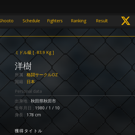
Shooto
Schedule
Fighters
Ranking
Result
ミドル級
[ -83.9 Kg ]
洋樹
所属 :
格闘サークルOZ
国籍 :
日本
Personal data
出身地 :
秋田県秋田市
生年月日 :
1980 / 1 / 10
身長 :
178 cm
獲得タイトル