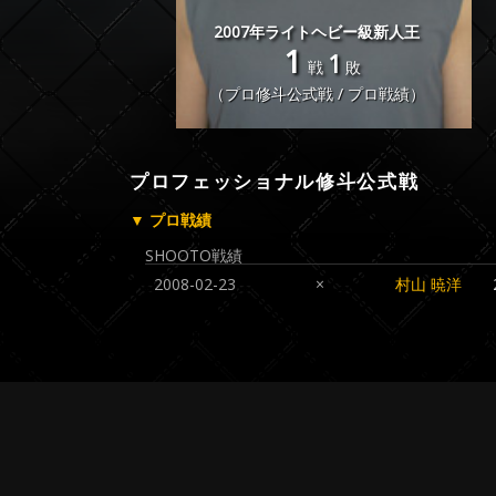
2007年ライトヘビー級新人王
1
1
戦
敗
（プロ修斗公式戦 / プロ戦績）
プロフェッショナル修斗公式戦
▼ プロ戦績
SHOOTO戦績
2008-02-23
×
村山 暁洋