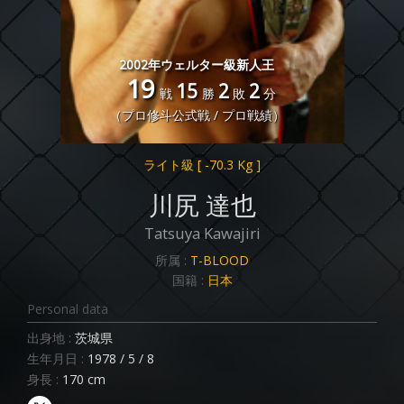
2002年ウェルター級新人王
19
15
2
2
戦
勝
敗
分
（プロ修斗公式戦 / プロ戦績）
ライト級
[ -70.3 Kg ]
川尻 達也
Tatsuya Kawajiri
所属 :
T-BLOOD
国籍 :
日本
Personal data
出身地 :
茨城県
生年月日 :
1978 / 5 / 8
身長 :
170 cm