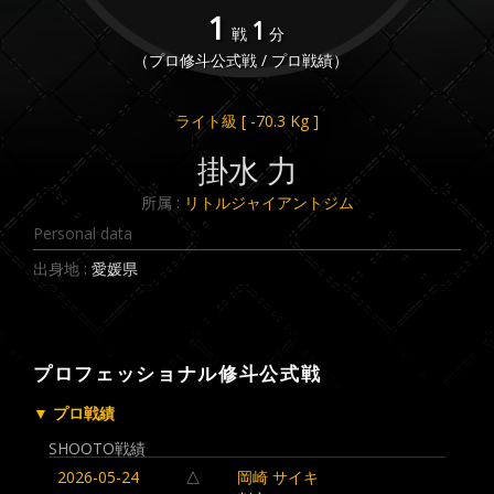
1
1
戦
分
（プロ修斗公式戦 / プロ戦績）
ライト級
[ -70.3 Kg ]
掛水 力
所属 :
リトルジャイアントジム
Personal data
出身地 :
愛媛県
プロフェッショナル修斗公式戦
▼ プロ戦績
SHOOTO戦績
2026-05-24
△
岡崎 サイキ