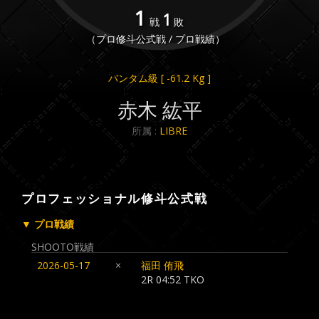
1
1
戦
敗
（プロ修斗公式戦 / プロ戦績）
バンタム級
[ -61.2 Kg ]
赤木 紘平
所属 :
LIBRE
プロフェッショナル修斗公式戦
▼ プロ戦績
SHOOTO戦績
2026-05-17
×
福田 侑飛
2R 04:52 TKO