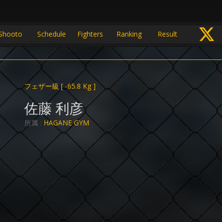
Shooto
Schedule
Fighters
Ranking
Result
フェザー級
[ -65.8 Kg ]
佐藤 利彦
所属 :
HAGANE GYM