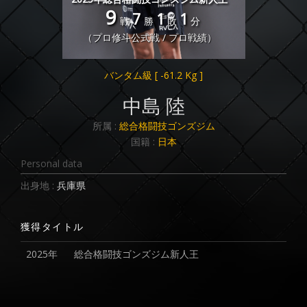
9
7
1
1
戦
勝
敗
分
（プロ修斗公式戦 / プロ戦績）
バンタム級
[ -61.2 Kg ]
中島 陸
所属 :
総合格闘技ゴンズジム
国籍 :
日本
Personal data
出身地 :
兵庫県
獲得タイトル
2025年
総合格闘技ゴンズジム新人王