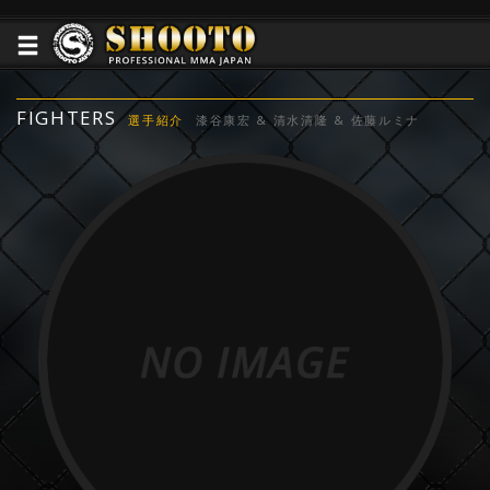
FIGHTERS
選手紹介
漆谷康宏 & 清水清隆 & 佐藤ルミナ