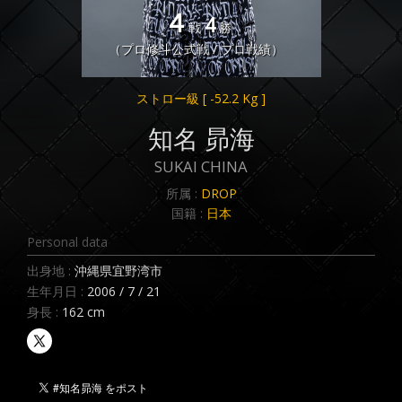
4
4
戦
勝
（プロ修斗公式戦 / プロ戦績）
ストロー級
[ -52.2 Kg ]
知名 昴海
SUKAI CHINA
所属 :
DROP
国籍 :
日本
Personal data
出身地 :
沖縄県宜野湾市
生年月日 :
2006 / 7 / 21
身長 :
162 cm