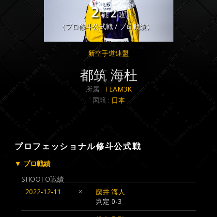
2
2
戦
敗
（プロ修斗公式戦 / プロ戦績）
新空手道連盟
都筑 海杜
所属 :
TEAM3K
国籍 :
日本
プロフェッショナル修斗公式戦
▼ プロ戦績
SHOOTO戦績
2022-12-11
×
藤井 海人
判定 0-3