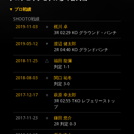
▼ プロ戦績
SHOOTO戦績
2019-11-03
○
梶川 卓
3R 02:29 KO グラウンド・パンチ
2019-05-12
×
渡辺 健太郎
2R 04:40 KO グランドパンチ
2018-11-25
△
福田 龍彌
判定 1-1
2018-08-03
○
関口 祐冬
判定 3-0
2017-12-17
○
萩原 幸太郎
3R 02:55 TKO レフェリーストッ
プ
2017-11-23
○
鎌田 悠介
2R 判定 0-3