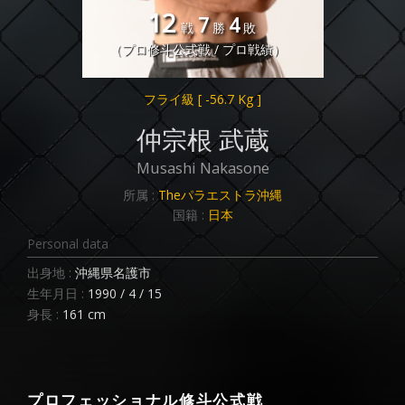
12
7
4
戦
勝
敗
（プロ修斗公式戦 / プロ戦績）
フライ級
[ -56.7 Kg ]
仲宗根 武蔵
Musashi Nakasone
所属 :
Theパラエストラ沖縄
国籍 :
日本
Personal data
出身地 :
沖縄県名護市
生年月日 :
1990 / 4 / 15
身長 :
161 cm
プロフェッショナル修斗公式戦