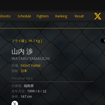
Shooto
Schedule
Fighters
Ranking
Result
フライ級
[ -56.7 Kg ]
山内 渉
WATARU YAMAUCHI
所属 :
FIGHT FARM
国籍 :
日本
Personal data
出身地 :
福島県
生年月日 :
1999 / 6 / 22
身長 :
167 cm