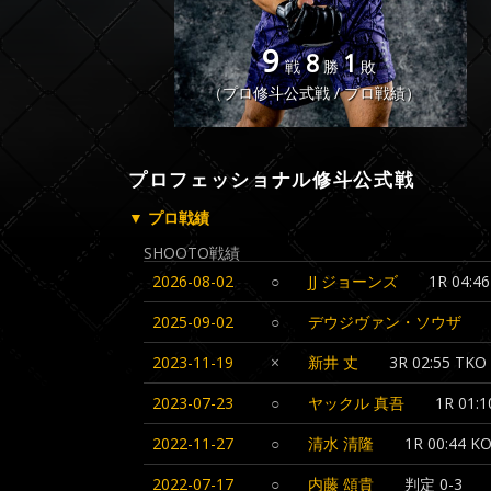
9
8
1
戦
勝
敗
（プロ修斗公式戦 / プロ戦績）
プロフェッショナル修斗公式戦
▼ プロ戦績
SHOOTO戦績
2026-08-02
○
JJ ジョーンズ
1R 04:4
2025-09-02
○
デウジヴァン・ソウザ
2023-11-19
×
新井 丈
3R 02:55 
2023-07-23
○
ヤックル 真吾
1R 01:1
2022-11-27
○
清水 清隆
1R 00:44 K
2022-07-17
○
内藤 頌貴
判定 0-3