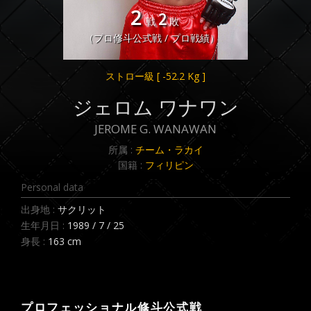
2
2
戦
敗
（プロ修斗公式戦 / プロ戦績）
ストロー級
[ -52.2 Kg ]
ジェロム ワナワン
JEROME G. WANAWAN
所属 :
チーム・ラカイ
国籍 :
フィリピン
Personal data
出身地 :
サクリット
生年月日 :
1989 / 7 / 25
身長 :
163 cm
プロフェッショナル修斗公式戦