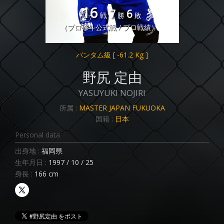
16
7
6
戦
勝
敗
（プロ修斗公式戦 / プロ戦績）
バンタム級
[ -61.2 Kg ]
野尻 定由
YASUYUKI NOJIRI
所属 :
MASTER JAPAN FUKUOKA
国籍 :
日本
Personal data
出身地 :
福岡県
生年月日 :
1997 / 10 / 25
身長 :
166 cm