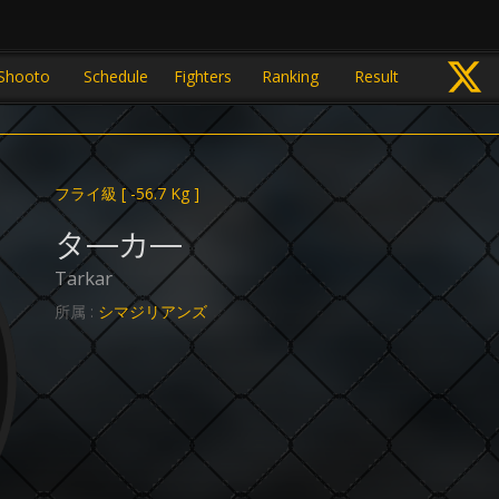
Shooto
Schedule
Fighters
Ranking
Result
フライ級
[ -56.7 Kg ]
タ―カ―
Tarkar
所属 :
シマジリアンズ