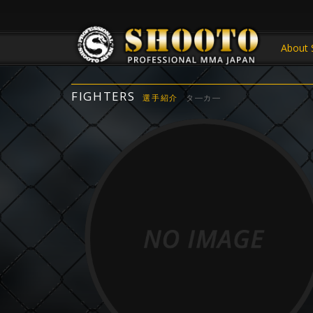
About 
FIGHTERS
選手紹介
タ―カ―