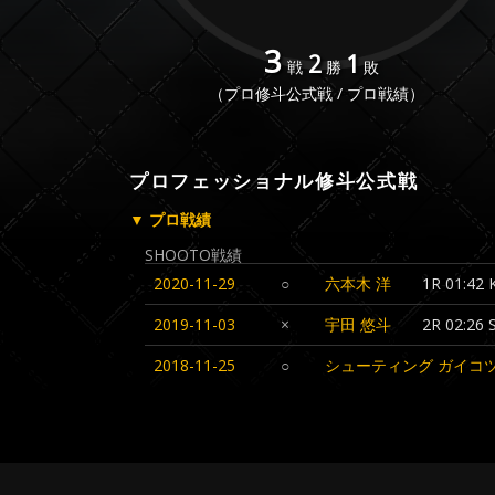
3
2
1
戦
勝
敗
（プロ修斗公式戦 / プロ戦績）
プロフェッショナル修斗公式戦
▼ プロ戦績
SHOOTO戦績
2020-11-29
○
六本木 洋
1R 01:42 
2019-11-03
×
宇田 悠斗
2R 02:
2018-11-25
○
シューティング ガイコ