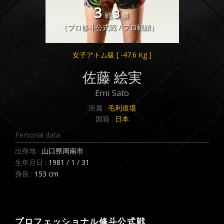
3
3
戦
勝
（プロ修斗公式戦 / プロ戦績）
女子アトム級
[ -47.6 Kg ]
佐藤 絵実
Emi Sato
所属 :
毛利道場
国籍 :
日本
Personal data
出身地 :
山口県周南市
生年月日 :
1981 / 1 / 31
身長 :
153 cm
プロフェッショナル修斗公式戦