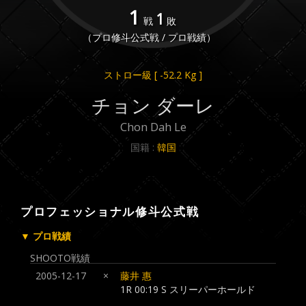
1
1
戦
敗
（プロ修斗公式戦 / プロ戦績）
ストロー級
[ -52.2 Kg ]
チョン ダーレ
Chon Dah Le
国籍 :
韓国
プロフェッショナル修斗公式戦
▼ プロ戦績
SHOOTO戦績
2005-12-17
×
藤井 惠
1R 00:19 S スリーパーホールド