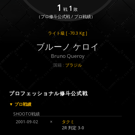
1
1
戦
敗
（プロ修斗公式戦 / プロ戦績）
ライト級
[ -70.3 Kg ]
ブルーノ ケロイ
Bruno Queroy
国籍 :
ブラジル
プロフェッショナル修斗公式戦
▼ プロ戦績
SHOOTO戦績
2001-09-02
×
タクミ
2R 判定 3-0