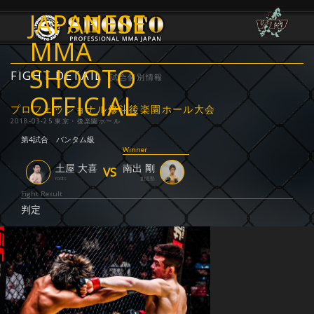
JAPANESE
MMA
SHOOTO
FIGHT DETAIL
試合個別情報
OFFICIAL
プロフェッショナル修斗後楽園ホール大会
2018-03-25 東京・後楽園ホール
第4試合
バンタム級
Winner
土屋 大喜
南出 剛
VS
roots
創道塾
Fight Result
判定