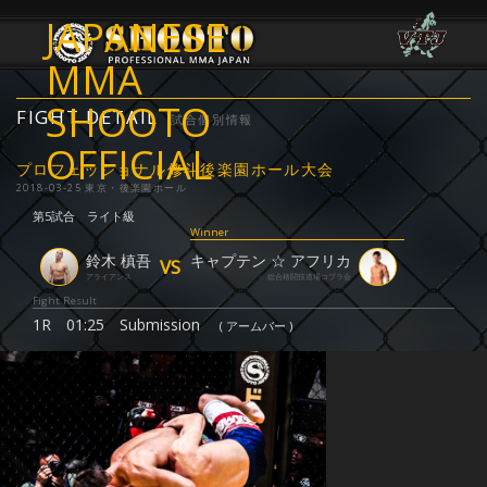
JAPANESE
MMA
SHOOTO
FIGHT DETAIL
試合個別情報
OFFICIAL
プロフェッショナル修斗後楽園ホール大会
2018-03-25 東京・後楽園ホール
第5試合
ライト級
Winner
鈴木 槙吾
キャプテン ☆ アフリカ
VS
アライアンス
総合格闘技道場コブラ会
Fight Result
1R
01:25
Submission
( アームバー )