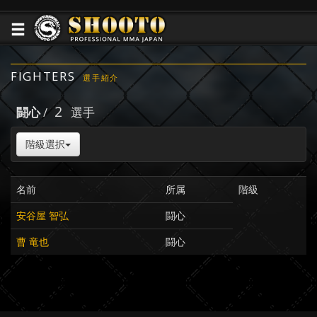
FIGHTERS
選手紹介
2
闘心
/
選手
階級選択
名前
所属
階級
安谷屋 智弘
闘心
曹 竜也
闘心