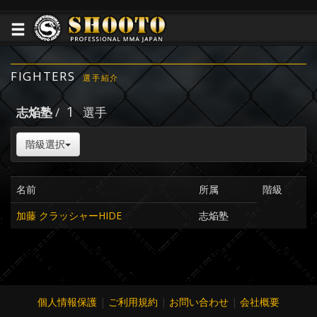
FIGHTERS
選手紹介
1
志焔塾
/
選手
階級選択
名前
所属
階級
加藤 クラッシャーHIDE
志焔塾
個人情報保護
|
ご利用規約
|
お問い合わせ
|
会社概要