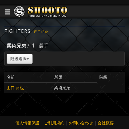
FIGHTERS
選手紹介
1
柔術兄弟
/
選手
階級選択
名前
所属
階級
山口 裕也
柔術兄弟
個人情報保護
|
ご利用規約
|
お問い合わせ
|
会社概要