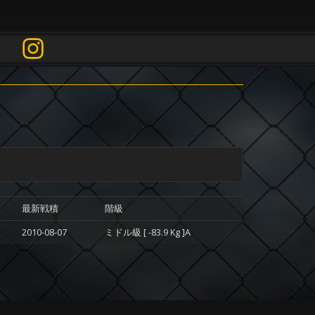
最新戦積
階級
2010-08-07
ミドル級 [ -83.9 Kg ]A