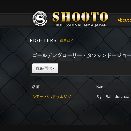
About 
FIGHTERS
選手紹介
ゴールデングローリー・タツジンドージョ
階級選択
名前
Name
シアー バハドゥルザダ
Siyar Bahadurzada